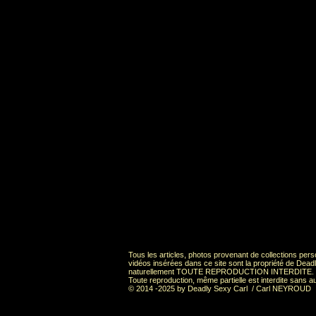
Tous les articles, photos provenant de collections pers
vidéos insérées dans ce site sont la propriété de 
naturellement TOUTE REPRODUCTION INTERDITE.
Toute reproduction, même partielle est interdite sans au
© 2014 -2025 by Deadly Sexy Carl / Carl NEYROUD