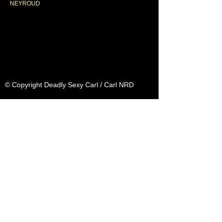
NEYROUD
© Copyright Deadly Sexy Carl / Carl NRD
Share me ^^