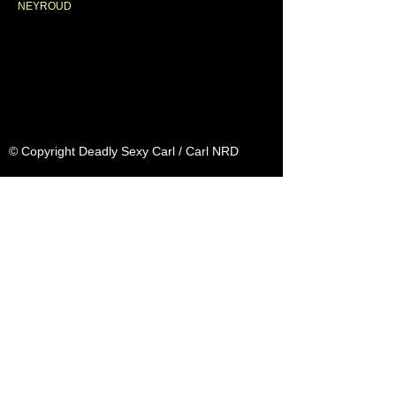
NEYROUD
© Copyright Deadly Sexy Carl / Carl NRD
Share me ^^