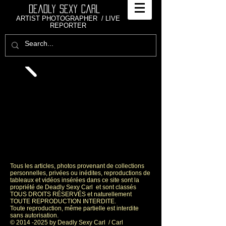
Deadly Sexy Carl
ARTIST PHOTOGRAPHER
/ LIVE
REPORTER
Tous les articles, photos provenant de collections
personnelles, privées ou inédites, reproductions de
tableaux et vidéos insérées dans ce site sont la
propriété de Deadly Sexy Carl et sont classés
TOUS DROITS RÉSERVÉS et naturellement
TOUTE REPRODUCTION INTERDITE.
Toute reproduction, même partielle est interdite
sans autorisation.
© 2014 -2025 by Deadly Sexy Carl / Carl